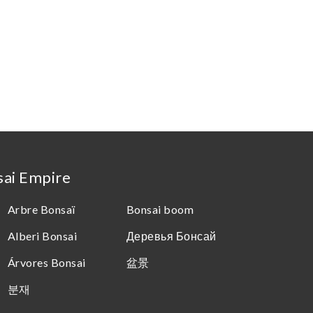
sai Empire
Arbre Bonsaï
Bonsai boom
Alberi Bonsai
Деревья Бонсай
Árvores Bonsai
盆景
분재