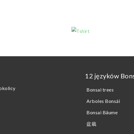
12 języków Bon
okolicy
Bonsai trees
Arboles Bonsái
Bonsai Bäume
盆栽