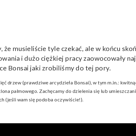
 że musieliście tyle czekać, ale w końcu sko
mowania i dużo ciężkiej pracy zaowocowały n
e Bonsai jaki zrobiliśmy do tej pory.
ięć drzew (prawdziwe arcydzieła Bonsai), w tym m.in.: kwitnąc
lona palmowego. Zachęcamy do dzielenia się lub umieszczani
ch (jeśli wam się podoba oczywiście!).