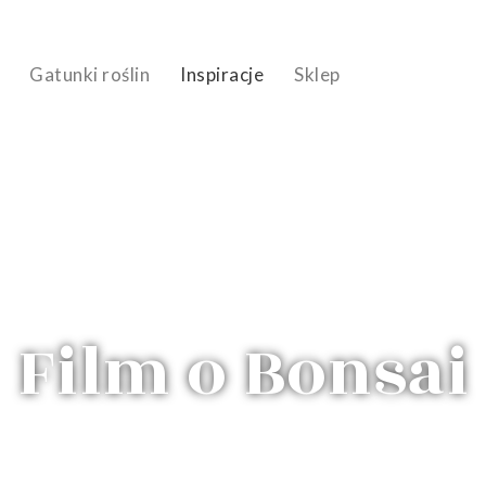
Gatunki roślin
Inspiracje
Sklep
lmy
Film o Bonsai