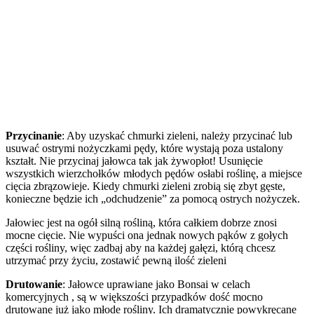
Przycinanie
: Aby uzyskać chmurki zieleni, należy przycinać lub
usuwać ostrymi nożyczkami pędy, które wystają poza ustalony
kształt. Nie przycinaj jałowca tak jak żywopłot! Usunięcie
wszystkich wierzchołków młodych pędów osłabi roślinę, a miejsce
cięcia zbrązowieje. Kiedy chmurki zieleni zrobią się zbyt gęste,
konieczne będzie ich „odchudzenie” za pomocą ostrych nożyczek.
Jałowiec jest na ogół silną rośliną, która całkiem dobrze znosi
mocne cięcie. Nie wypuści ona jednak nowych pąków z gołych
części rośliny, więc zadbaj aby na każdej gałęzi, którą chcesz
utrzymać przy życiu, zostawić pewną ilość zieleni
Drutowanie
: Jałowce uprawiane jako Bonsai w celach
komercyjnych , są w większości przypadków dość mocno
drutowane już jako młode rośliny. Ich dramatycznie powykręcane