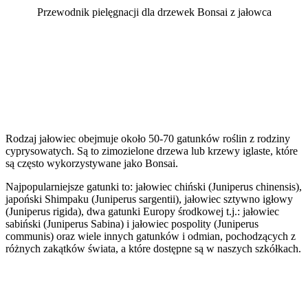
Przewodnik pielęgnacji dla drzewek Bonsai z jałowca
Rodzaj jałowiec obejmuje około 50-70 gatunków roślin z rodziny
cyprysowatych. Są to zimozielone drzewa lub krzewy iglaste, które
są często wykorzystywane jako Bonsai.
Najpopularniejsze gatunki to: jałowiec chiński (Juniperus chinensis),
japoński Shimpaku (Juniperus sargentii), jałowiec sztywno igłowy
(Juniperus rigida), dwa gatunki Europy środkowej t.j.: jałowiec
sabiński (Juniperus Sabina) i jałowiec pospolity (Juniperus
communis) oraz wiele innych gatunków i odmian, pochodzących z
różnych zakątków świata, a które dostępne są w naszych szkółkach.