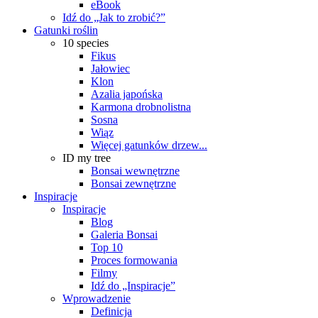
eBook
Idź do „Jak to zrobić?”
Gatunki roślin
10 species
Fikus
Jałowiec
Klon
Azalia japońska
Karmona drobnolistna
Sosna
Wiąz
Więcej gatunków drzew...
ID my tree
Bonsai wewnętrzne
Bonsai zewnętrzne
Inspiracje
Inspiracje
Blog
Galeria Bonsai
Top 10
Proces formowania
Filmy
Idź do „Inspiracje”
Wprowadzenie
Definicja