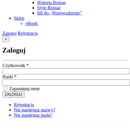
Historia Bonsai
Style Bonsai
Idź do „Wprowadzenie”
Sklep
eBook
Zaloguj
Rejestracja
×
Zaloguj
Użytkownik
*
Hasło
*
Zapamiętaj mnie
ZALOGUJ
Rejestracja
Nie pamiętasz nazwy?
Nie pamiętasz hasła?