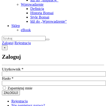
Idź do „Inspiracje”
Wprowadzenie
Definicja
Historia Bonsai
Style Bonsai
Idź do „Wprowadzenie”
Sklep
eBook
Zaloguj
Rejestracja
×
Zaloguj
Użytkownik
*
Hasło
*
Zapamiętaj mnie
ZALOGUJ
Rejestracja
Nie pamiętasz nazwy?