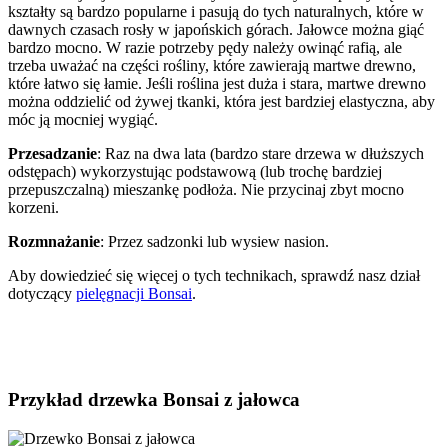
kształty są bardzo popularne i pasują do tych naturalnych, które w
dawnych czasach rosły w japońskich górach. Jałowce można giąć
bardzo mocno. W razie potrzeby pędy należy owinąć rafią, ale
trzeba uważać na części rośliny, które zawierają martwe drewno,
które łatwo się łamie. Jeśli roślina jest duża i stara, martwe drewno
można oddzielić od żywej tkanki, która jest bardziej elastyczna, aby
móc ją mocniej wygiąć.
Przesadzanie
: Raz na dwa lata (bardzo stare drzewa w dłuższych
odstępach) wykorzystując podstawową (lub trochę bardziej
przepuszczalną) mieszankę podłoża. Nie przycinaj zbyt mocno
korzeni.
Rozmnażanie
: Przez sadzonki lub wysiew nasion.
Aby dowiedzieć się więcej o tych technikach, sprawdź nasz dział
dotyczący
pielęgnacji Bonsai
.
Przykład drzewka Bonsai z jałowca