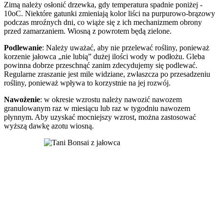
Zimą należy osłonić drzewka, gdy temperatura spadnie poniżej -
10oC. Niektóre gatunki zmieniają kolor liści na purpurowo-brązowy
podczas mroźnych dni, co wiąże się z ich mechanizmem obrony
przed zamarzaniem. Wiosną z powrotem będą zielone.
Podlewanie
: Należy uważać, aby nie przelewać rośliny, ponieważ
korzenie jałowca „nie lubią” dużej ilości wody w podłożu. Gleba
powinna dobrze przeschnąć zanim zdecydujemy się podlewać.
Regularne zraszanie jest mile widziane, zwłaszcza po przesadzeniu
rośliny, ponieważ wpływa to korzystnie na jej rozwój.
Nawożenie
: w okresie wzrostu należy nawozić nawozem
granulowanym raz w miesiącu lub raz w tygodniu nawozem
płynnym. Aby uzyskać mocniejszy wzrost, można zastosować
wyższą dawkę azotu wiosną.