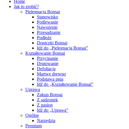
Home
Jak to zrobić?
Pielęgnacja Bonsai
Stanowisko
Podlewanie
Nawożenie
Przesadzanie
Podłoże
Doniczki Bonsai
Idź do „Pielęgnacja Bonsai”
Kształtowanie Bonsai
Przycinanie
Drutowanie
Defoliacja
Martwe drewno
Podstawa pnia
Idź do „Kształtowanie Bonsai”
Uprawa
Zakup Bonsai
Z sadzonek
Z nasion
Idź do „Uprawa”
Ogólne
Narzędzia
Premium