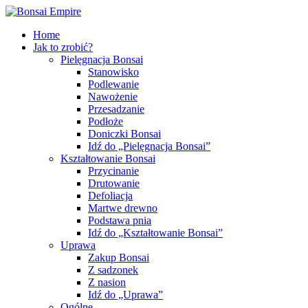
Home
Jak to zrobić?
Pielęgnacja Bonsai
Stanowisko
Podlewanie
Nawożenie
Przesadzanie
Podłoże
Doniczki Bonsai
Idź do „Pielęgnacja Bonsai”
Kształtowanie Bonsai
Przycinanie
Drutowanie
Defoliacja
Martwe drewno
Podstawa pnia
Idź do „Kształtowanie Bonsai”
Uprawa
Zakup Bonsai
Z sadzonek
Z nasion
Idź do „Uprawa”
Ogólne