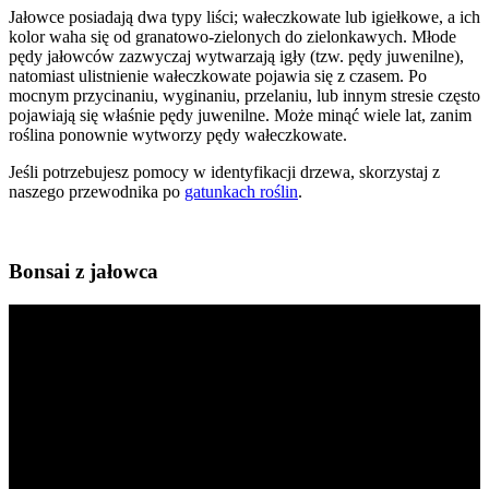
Jałowce posiadają dwa typy liści; wałeczkowate lub igiełkowe, a ich
kolor waha się od granatowo-zielonych do zielonkawych. Młode
pędy jałowców zazwyczaj wytwarzają igły (tzw. pędy juwenilne),
natomiast ulistnienie wałeczkowate pojawia się z czasem. Po
mocnym przycinaniu, wyginaniu, przelaniu, lub innym stresie często
pojawiają się właśnie pędy juwenilne. Może minąć wiele lat, zanim
roślina ponownie wytworzy pędy wałeczkowate.
Jeśli potrzebujesz pomocy w identyfikacji drzewa, skorzystaj z
naszego przewodnika po
gatunkach roślin
.
Bonsai z jałowca