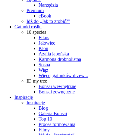
Narzędzia
Premium
eBook
Idź do „Jak to zrobić?”
Gatunki roślin
10 species
Fikus
Jałowiec
Klon
Azalia japońska
Karmona drobnolistna
Sosna
Wiąz
Więcej gatunków drzew...
ID my tree
Bonsai wewnętrzne
Bonsai zewnętrzne
Inspiracje
Inspiracje
Blog
Galeria Bonsai
Top 10
Proces formowania
Filmy