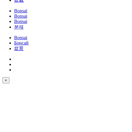
盆栽
Bonsaï
Bonsai
Bonsai
분재
Bonsai
Бонсай
盆景
×