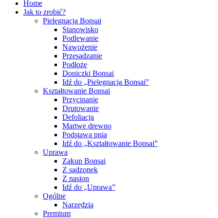
Home
Jak to zrobić?
Pielęgnacja Bonsai
Stanowisko
Podlewanie
Nawożenie
Przesadzanie
Podłoże
Doniczki Bonsai
Idź do „Pielęgnacja Bonsai”
Kształtowanie Bonsai
Przycinanie
Drutowanie
Defoliacja
Martwe drewno
Podstawa pnia
Idź do „Kształtowanie Bonsai”
Uprawa
Zakup Bonsai
Z sadzonek
Z nasion
Idź do „Uprawa”
Ogólne
Narzędzia
Premium