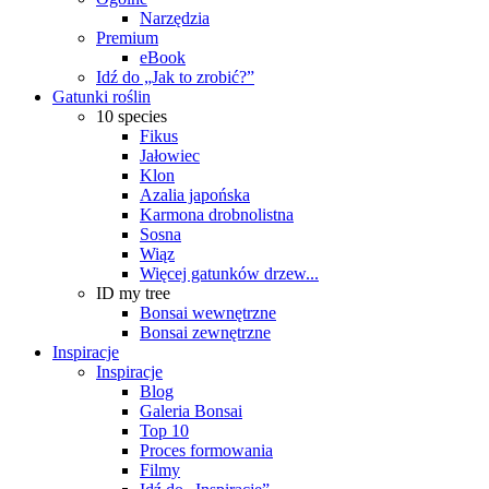
Narzędzia
Premium
eBook
Idź do „Jak to zrobić?”
Gatunki roślin
10 species
Fikus
Jałowiec
Klon
Azalia japońska
Karmona drobnolistna
Sosna
Wiąz
Więcej gatunków drzew...
ID my tree
Bonsai wewnętrzne
Bonsai zewnętrzne
Inspiracje
Inspiracje
Blog
Galeria Bonsai
Top 10
Proces formowania
Filmy