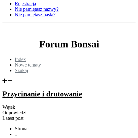
Rejestracja
Nie pamiętasz nazwy?
Nie pamiętasz hasła?
Forum Bonsai
Index
Nowe tematy
Szukaj
Przycinanie i drutowanie
Wątek
Odpowiedzi
Latest post
Strona:
1