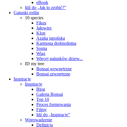
eBook
Idź do „Jak to zrobić?”
Gatunki roślin
10 species
Fikus
Jałowiec
Klon
Azalia japońska
Karmona drobnolistna
Sosna
Wiąz
Więcej gatunków drzew...
ID my tree
Bonsai wewnętrzne
Bonsai zewnętrzne
Inspiracje
Inspiracje
Blog
Galeria Bonsai
Top 10
Proces formowania
Filmy
Idź do „Inspiracje”
Wprowadzenie
Definicja