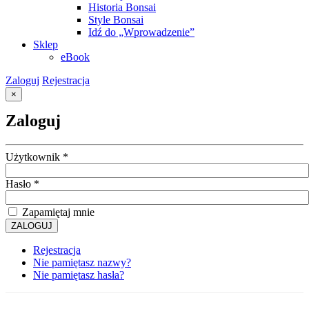
Historia Bonsai
Style Bonsai
Idź do „Wprowadzenie”
Sklep
eBook
Zaloguj
Rejestracja
×
Zaloguj
Użytkownik
*
Hasło
*
Zapamiętaj mnie
ZALOGUJ
Rejestracja
Nie pamiętasz nazwy?
Nie pamiętasz hasła?