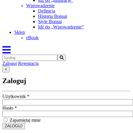
Idź do „Inspiracje”
Wprowadzenie
Definicja
Historia Bonsai
Style Bonsai
Idź do „Wprowadzenie”
Sklep
eBook
Zaloguj
Rejestracja
×
Zaloguj
Użytkownik
*
Hasło
*
Zapamiętaj mnie
ZALOGUJ