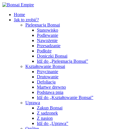
Home
Jak to zrobić?
Pielęgnacja Bonsai
Stanowisko
Podlewanie
Nawożenie
Przesadzanie
Podłoże
Doniczki Bonsai
Idź do „Pielęgnacja Bonsai”
Kształtowanie Bonsai
Przycinanie
Drutowanie
Defoliacja
Martwe drewno
Podstawa pnia
Idź do „Kształtowanie Bonsai”
Uprawa
Zakup Bonsai
Z sadzonek
Z nasion
Idź do „Uprawa”
Ogólne