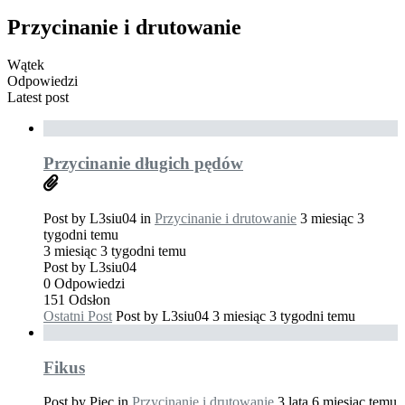
Przycinanie i drutowanie
Wątek
Odpowiedzi
Latest post
Przycinanie długich pędów
Post by
L3siu04
in
Przycinanie i drutowanie
3 miesiąc 3
tygodni temu
3 miesiąc 3 tygodni temu
Post by
L3siu04
0
Odpowiedzi
151
Odsłon
Ostatni Post
Post by
L3siu04
3 miesiąc 3 tygodni temu
Fikus
Post by
Piec
in
Przycinanie i drutowanie
3 lata 6 miesiąc temu