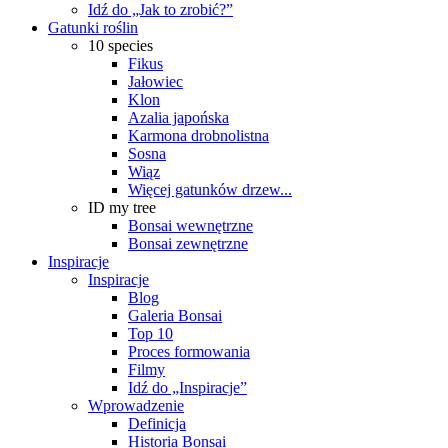
Idź do „Jak to zrobić?”
Gatunki roślin
10 species
Fikus
Jałowiec
Klon
Azalia japońska
Karmona drobnolistna
Sosna
Wiąz
Więcej gatunków drzew...
ID my tree
Bonsai wewnętrzne
Bonsai zewnętrzne
Inspiracje
Inspiracje
Blog
Galeria Bonsai
Top 10
Proces formowania
Filmy
Idź do „Inspiracje”
Wprowadzenie
Definicja
Historia Bonsai