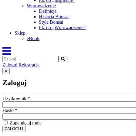
Idź do „Inspiracje”
Wprowadzenie
Definicja
Historia Bonsai
Style Bonsai
Idź do „Wprowadzenie”
Sklep
eBook
Zaloguj
Rejestracja
×
Zaloguj
Użytkownik
*
Hasło
*
Zapamiętaj mnie
ZALOGUJ