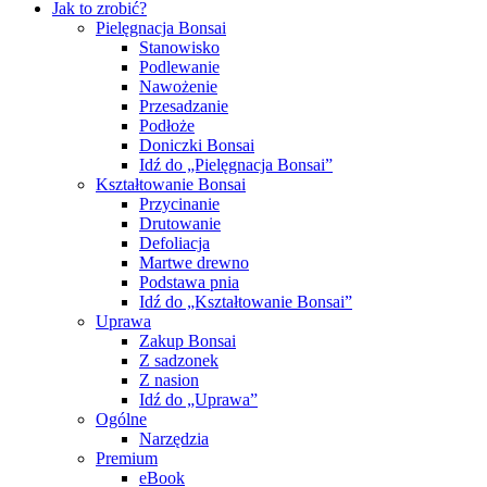
Jak to zrobić?
Pielęgnacja Bonsai
Stanowisko
Podlewanie
Nawożenie
Przesadzanie
Podłoże
Doniczki Bonsai
Idź do „Pielęgnacja Bonsai”
Kształtowanie Bonsai
Przycinanie
Drutowanie
Defoliacja
Martwe drewno
Podstawa pnia
Idź do „Kształtowanie Bonsai”
Uprawa
Zakup Bonsai
Z sadzonek
Z nasion
Idź do „Uprawa”
Ogólne
Narzędzia
Premium
eBook