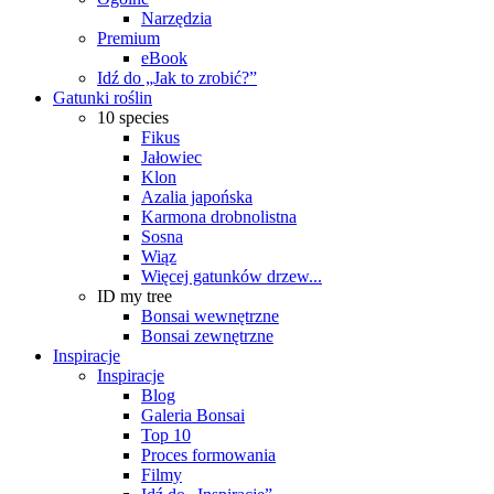
Narzędzia
Premium
eBook
Idź do „Jak to zrobić?”
Gatunki roślin
10 species
Fikus
Jałowiec
Klon
Azalia japońska
Karmona drobnolistna
Sosna
Wiąz
Więcej gatunków drzew...
ID my tree
Bonsai wewnętrzne
Bonsai zewnętrzne
Inspiracje
Inspiracje
Blog
Galeria Bonsai
Top 10
Proces formowania
Filmy