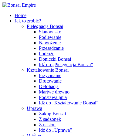
Home
Jak to zrobić?
Pielęgnacja Bonsai
Stanowisko
Podlewanie
Nawożenie
Przesadzanie
Podłoże
Doniczki Bonsai
Idź do „Pielęgnacja Bonsai”
Kształtowanie Bonsai
Przycinanie
Drutowanie
Defoliacja
Martwe drewno
Podstawa pnia
Idź do „Kształtowanie Bonsai”
Uprawa
Zakup Bonsai
Z sadzonek
Z nasion
Idź do „Uprawa”
Ogólne